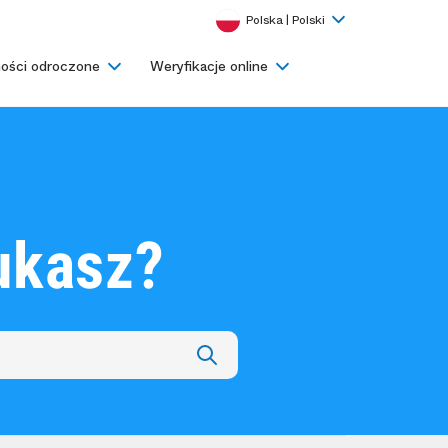
Polska | Polski
ości odroczone
Weryfikacje online
ukasz?