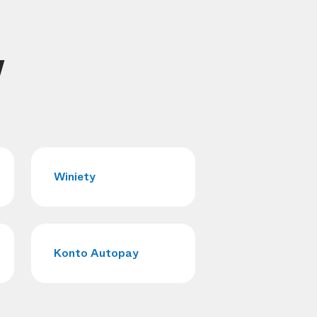
y
Winiety
Konto Autopay