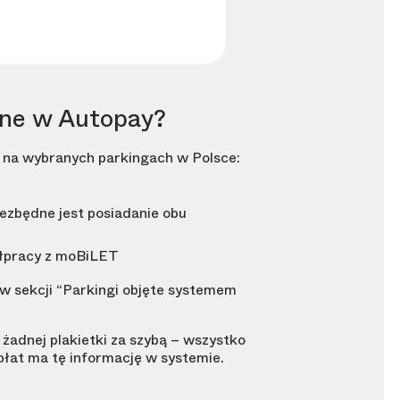
pne w Autopay?
i na wybranych parkingach w Polsce:
iezbędne jest posiadanie obu
ółpracy z moBiLET
 w sekcji “Parkingi objęte systemem
 żadnej plakietki za szybą – wszystko
płat ma tę informację w systemie.