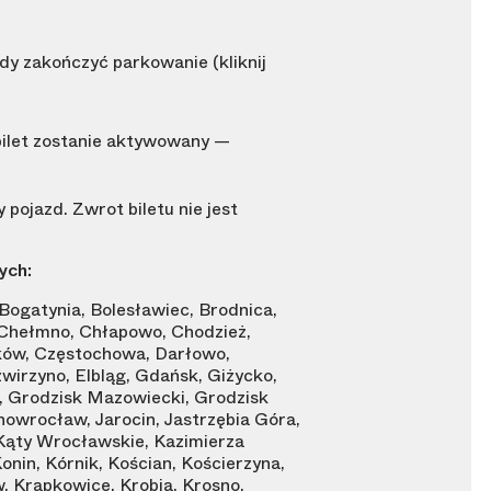
edy zakończyć parkowanie (kliknij
 bilet zostanie aktywowany —
ojazd. Zwrot biletu nie jest
ych:
Bogatynia, Bolesławiec, Brodnica,
 Chełmno, Chłapowo, Chodzież,
ków, Częstochowa, Darłowo,
irzyno, Elbląg, Gdańsk, Giżycko,
, Grodzisk Mazowiecki, Grodzisk
Inowrocław, Jarocin, Jastrzębia Góra,
, Kąty Wrocławskie, Kazimierza
onin, Kórnik, Kościan, Kościerzyna,
, Krapkowice, Krobia, Krosno,