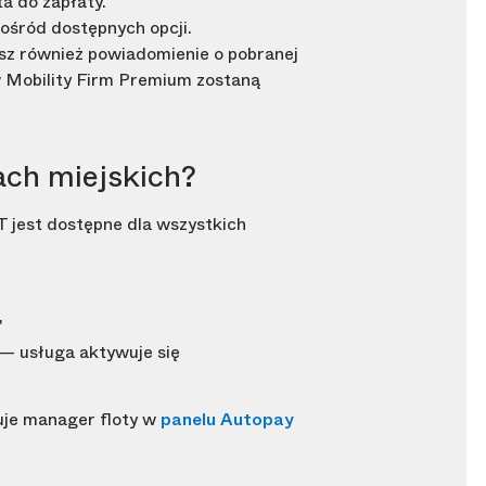
ta do zapłaty.
pośród dostępnych opcji.
asz również powiadomienie o pobranej
w Mobility Firm Premium zostaną
ach miejskich?
 jest dostępne dla wszystkich
"
— usługa aktywuje się
uje manager floty w
panelu Autopay