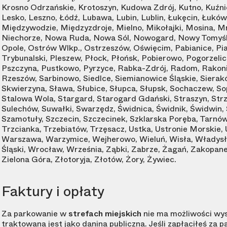
Krosno Odrzańskie, Krotoszyn, Kudowa Zdrój, Kutno, Kuźnic
Lesko, Leszno, Łódź, Lubawa, Lubin, Lublin, Łukęcin, Łukó
Międzywodzie, Międzyzdroje, Mielno, Mikołajki, Mosina, 
Niechorze, Nowa Ruda, Nowa Sól, Nowogard, Nowy Tomyśl, 
Opole, Ostrów Wlkp., Ostrzeszów, Oświęcim, Pabianice, Pias
Trybunalski, Pleszew, Płock, Płońsk, Pobierowo, Pogorzeli
Pszczyna, Pustkowo, Pyrzyce, Rabka-Zdrój, Radom, Rakoni
Rzeszów, Sarbinowo, Siedlce, Siemianowice Śląskie, Sierak
Skwierzyna, Sława, Słubice, Słupca, Słupsk, Sochaczew, So
Stalowa Wola, Stargard, Starogard Gdański, Straszyn, Strz
Sulechów, Suwałki, Swarzędz, Świdnica, Świdnik, Świdwin, 
Szamotuły, Szczecin, Szczecinek, Szklarska Poręba, Tarnó
Trzcianka, Trzebiatów, Trzęsacz, Ustka, Ustronie Morskie,
Warszawa, Warzymice, Wejherowo, Wieluń, Wisła, Włady
Śląski, Wrocław, Września, Ząbki, Zabrze, Żagań, Zakopan
Zielona Góra, Złotoryja, Złotów, Żory, Żywiec.
Faktury i opłaty
Za parkowanie w
strefach miejskich
nie ma możliwości wys
traktowana jest jako danina publiczna. Jeśli zapłaciłeś za p