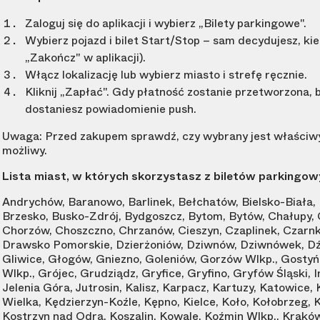
Zaloguj się do aplikacji i wybierz „Bilety parkingowe".
Wybierz pojazd i bilet Start/Stop – sam decydujesz, ki
„Zakończ" w aplikacji).
Włącz lokalizację lub wybierz miasto i strefę ręcznie.
Kliknij „Zapłać". Gdy płatność zostanie przetworzona,
dostaniesz powiadomienie push.
Uwaga: Przed zakupem sprawdź, czy wybrany jest właściwy p
możliwy.
Lista miast, w których skorzystasz z biletów parkingow
Andrychów, Baranowo, Barlinek, Bełchatów, Bielsko-Biała, 
Brzesko, Busko-Zdrój, Bydgoszcz, Bytom, Bytów, Chałupy,
Chorzów, Choszczno, Chrzanów, Cieszyn, Czaplinek, Czarn
Drawsko Pomorskie, Dzierżoniów, Dziwnów, Dziwnówek, Dźw
Gliwice, Głogów, Gniezno, Goleniów, Gorzów Wlkp., Gostyń
Wlkp., Grójec, Grudziądz, Gryfice, Gryfino, Gryfów Śląski, 
Jelenia Góra, Jutrosin, Kalisz, Karpacz, Kartuzy, Katowice
Wielka, Kędzierzyn-Koźle, Kępno, Kielce, Koło, Kołobrzeg, K
Kostrzyn nad Odrą, Koszalin, Kowale, Koźmin Wlkp., Kraków