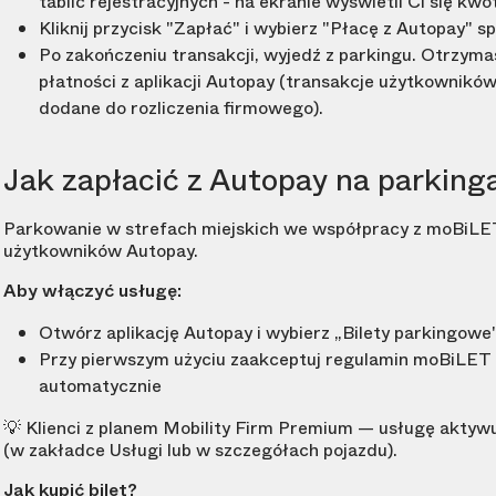
tablic rejestracyjnych - na ekranie wyświetli Ci się kwo
Kliknij przycisk "Zapłać" i wybierz "Płacę z Autopay" s
Po zakończeniu transakcji, wyjedź z parkingu. Otrzym
płatności z aplikacji Autopay (transakcje użytkownikó
dodane do rozliczenia firmowego).
Jak zapłacić z Autopay na parking
Parkowanie w strefach miejskich we współpracy z moBiLET
użytkowników Autopay.
Aby włączyć usługę:
Otwórz aplikację Autopay i wybierz „Bilety parkingowe
Przy pierwszym użyciu zaakceptuj regulamin moBiLET 
automatycznie
💡 Klienci z planem Mobility Firm Premium — usługę aktyw
(w zakładce Usługi lub w szczegółach pojazdu).
Jak kupić bilet?