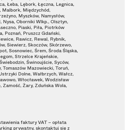
a, Łeba, Lębork, Łęczna, Legnica,
w, Malbork, Międzychód,
Mrzeżyno, Myszków, Namysłów,
Nysa, Oborniki Wlkp., Olsztyn,
eczno, Piaski, Piła, Piotrków
ca, Poznań, Pruszcz Gdański,
ewice, Rawicz, Rewal, Rybnik,
ów, Siewierz, Skoczów, Skórzewo,
pot, Sosnowiec, Śrem, Środa Śląska,
egom, Strzelce Krajeńskie,
Świebodzin, Świnoujście, Syców,
w, Tomaszów Mazowiecki, Toruń,
 Ustrzyki Dolne, Wałbrzych, Wałcz,
sławowo, Włocławek, Wodzisław
e, Zamość, Żary, Zduńska Wola,
tawienia faktury VAT – opłata
arking prywatny, skontaktuj się z