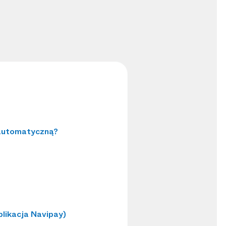
 automatyczną?
plikacja Navipay)