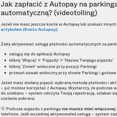
Jak zapłacić z Autopay na parking
automatyczną? (videotolling)
Jeżeli nie masz jeszcze konta w Autopay lub szukasz innych 
artykułem (Konto Autopay)
.
Żeby aktywować usługę płatności automatycznych za parkin
zaloguj się do aplikacji Autopay
kliknij 'Więcej' > 'Pojazdy' > 'Nazwa Twojego pojazdu'
kliknij 'Zmień' widoczne przy pozycji Parkingi
przesuń suwak widoczny przy słowie Parkingi i gotowe
Jeżeli masz dodany pojazd, wybraną metodę płatności i ak
– już możesz korzystać z Autopay. Wystarczy, że podczas wy
do szlabanu – system odczyta Twoją rejestrację, szlaban si
zostanie pobrana.
💡 Podczas wyjazdu z parkingu
nie musisz mieć włączonej 
telefonie. Jeśli wcześniej aktywowałeś usługę – system zad