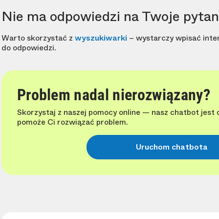
Nie ma odpowiedzi na Twoje pytan
Warto skorzystać z
wyszukiwarki
– wystarczy wpisać inter
do odpowiedzi.
Problem nadal nierozwiązany?
Skorzystaj z naszej pomocy online — nasz chatbot jest 
pomoże Ci rozwiązać problem.
Uruchom chatbota