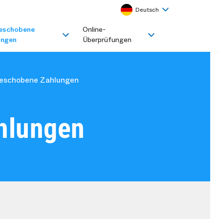
Deutsch
eschobene
Online-
ungen
Überprüfungen
eschobene Zahlungen
hlungen